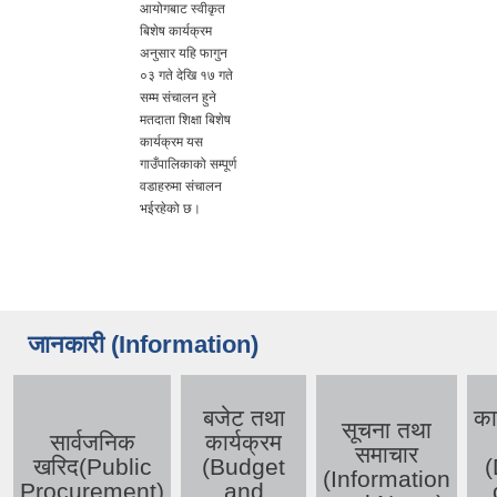
आयोगबाट स्वीकृत
बिशेष कार्यक्रम
अनुसार यहि फागुन
०३ गते देखि १७ गते
सम्म संचालन हुने
मतदाता शिक्षा बिशेष
कार्यक्रम यस
गाउँपालिकाको सम्पूर्ण
वडाहरुमा संचालन
भईरहेको छ।
जानकारी (Information)
बजेट तथा
का
सूचना तथा
सार्वजनिक
कार्यक्रम
समाचार
खरिद(Public
(Budget
(
(Information
Procurement)
and