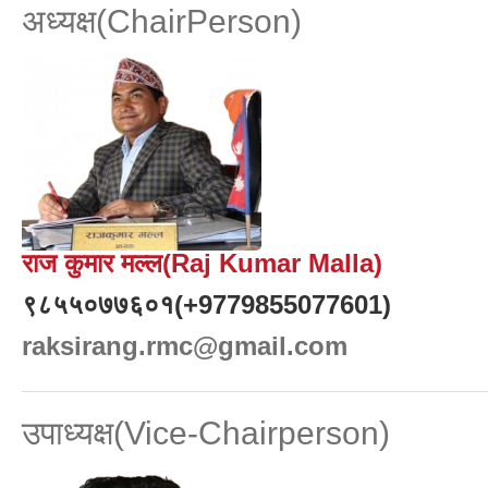
अध्यक्ष(ChairPerson)
राज कुमार मल्ल(Raj Kumar Malla)
९८५५०७७६०१(+9779855077601)
raksirang.rmc@gmail.com
उपाध्यक्ष(Vice-Chairperson)