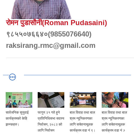
रोमन पुडासौनी(Roman Pudasaini)
९८५५०७६६४०(9855076640)
raksirang.rmc@gmail.com
सार्वजनिक सुनुवाई
फागुन २१ गते हुने
बाल विवाह तथा बाल
बाल विवाह तथा बाल
कार्यक्रमको केहि
प्रतिनिधिसभा सदस्य
श्रम न्यूनिकरणका
श्रम न्यूनिकरणका
झलकहरु।
निर्वाचन, २०८२ को
लागि सचेतनामूलक
लागि सचेतनामूलक
लागि निर्वाचन
कार्यक्रम वडा नं ९।
कार्यक्रम वडा नं ७