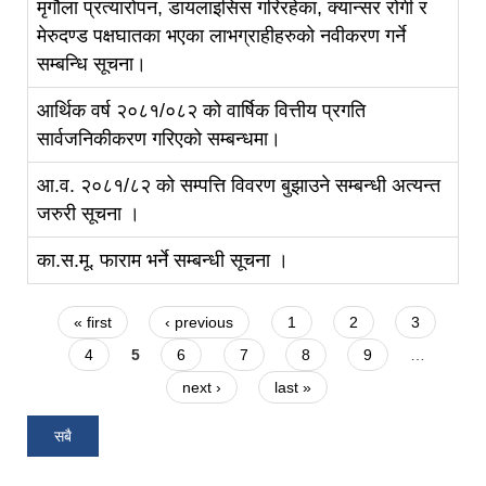
मृगौला प्रत्यारोपन, डायलाइसिस गरिरहेका, क्यान्सर रोगी र
मेरुदण्ड पक्षघातका भएका लाभग्राहीहरुको नवीकरण गर्ने
सम्बन्धि सूचना।
आर्थिक वर्ष २०८१/०८२ को वार्षिक वित्तीय प्रगति
सार्वजनिकीकरण गरिएको सम्बन्धमा।
आ.व. २०८१/८२ को सम्पत्ति विवरण बुझाउने सम्बन्धी अत्यन्त
जरुरी सूचना ।
का.स.मू. फाराम भर्ने सम्बन्धी सूचना ।
Pages
« first
‹ previous
1
2
3
4
5
6
7
8
9
…
next ›
last »
सबै