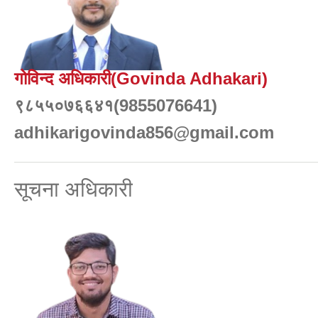
गोविन्द अधिकारी(Govinda Adhakari)
९८५५०७६६४१(9855076641)
adhikarigovinda856@gmail.com
सूचना अधिकारी