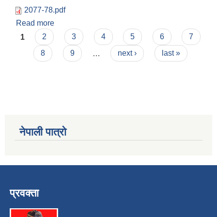
2077-78.pdf
Read more
about आय व्यय विवरण आ.व.२०७७-७८
Pages
1
2
3
4
5
6
7
8
9
…
next ›
last »
नेपाली पात्रो
प्रवक्ता
स्व-मुल्याङ्कन(Local Government Institutional Capacity Self-Assessment ))