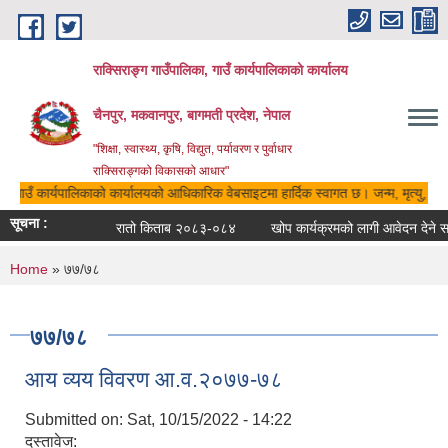
Skip to main content
राक्सिराङ्ग गाउँपालिका, गाउँ कार्यपालिकाको कार्यालय
चैनपुर, मकवानपुर, बागमती प्रदेश, नेपाल
"शिक्षा, स्वास्थ्य, कृषि, विद्युत, पर्यावरण र पुर्वाधार
राक्सिराङ्गको विकासको आधार"
का, गाउँ कार्यपालिकाको कार्यालयको आधिकारिक वेबसाइटमा हार्दिक स्वागत छ। जन्म, मृत्यु, विव
सूचना :
रातो किताब २०८३-०८४
खोप कार्यक्रमको लागी आवेदन देने सम्
You are here
Home
» ७७/७८
७७/७८
आय व्यय विवरण आ.व.२०७७-७८
Submitted on:
Sat, 10/15/2022 - 14:22
दस्तावेज: