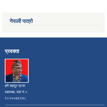
नेपाली पात्रो
प्रवक्ता
हरि बहादुर प्रजा
वडाध्यक्ष, वडा नं.५
९८५५०७६९४८