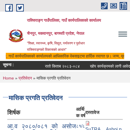
Skip to main content
राक्सिराङ्ग गाउँपालिका, गाउँ कार्यपालिकाको कार्यालय
चैनपुर, मकवानपुर, बागमती प्रदेश, नेपाल
"शिक्षा, स्वास्थ्य, कृषि, विद्युत, पर्यावरण र पुर्वाधार
राक्सिराङ्गको विकासको आधार"
लिका, गाउँ कार्यपालिकाको कार्यालयको आधिकारिक वेबसाइटमा हार्दिक स्वागत छ। जन्म, मृत्यु, 
सूचना :
रातो किताब २०८३-०८४
खोप कार्यक्रमको लागी आवेदन द
You are here
Home
»
प्रतिवेदन
» मासिक प्रगति प्रतिवेदन
मासिक प्रगति प्रतिवेदन
आर्थि
शिर्षक
दस्तावेज
क वर्ष
आ.व २०८०/०८१ को असोज
८१/८
SuTRA__Ashoj.p