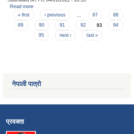
Read more
about असहाय विपन्न नि:शुल्क विद्यालय शिक्षा कार्यक्रमको
Pages
लागि लाभग्राही छनौट सम्बन्धी सूचना।
« first
‹ previous
…
87
88
89
90
91
92
93
94
95
next ›
last »
नेपाली पात्रो
प्रवक्ता
स्व-मुल्याङ्कन(Local Government Institutional Capacity Self-Assessment ))