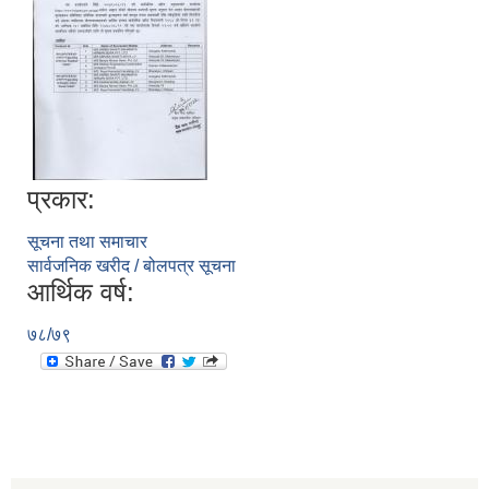
प्रकार:
सूचना तथा समाचार
सार्वजनिक खरीद / बोलपत्र सूचना
आर्थिक वर्ष:
७८/७९
स्व-मुल्याङ्कन(Local Government Institutional Capacity Self-Assessment ))