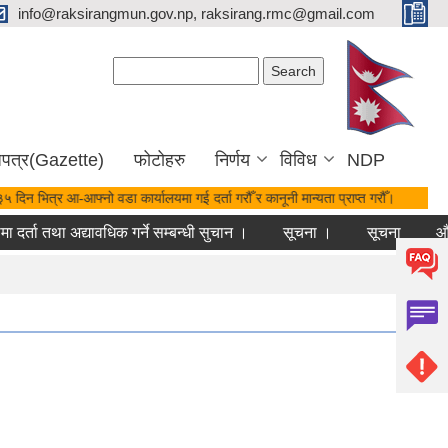
info@raksirangmun.gov.np, raksirang.rmc@gmail.com
Search form
Search
जपत्र(Gazette)
फोटोहरु
निर्णय
विविध
NDP
५ दिन भित्र आ-आफ्नो वडा कार्यालयमा गई दर्ता गरौँ र कानूनी मान्यता प्राप्त गरौँ।
दर्ता तथा अद्यावधिक गर्ने सम्बन्धी सुचान ।
सूचना ।
सूचना
औषधि