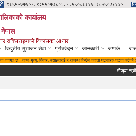
९८५५०७७६०१, ९८५५०७७६०२, ९८५५०८८८६६, ९८५५०७६६४०
यपालिकाको कार्यालय
 नेपाल
पुर्वाधार राक्सिराङ्गको विकासको आधार"
विद्युतीय सुशासन सेवा
प्रतिवेदन
जानकारी
सम्पर्क
रा
िक स्वागत छ। जन्म, मृत्यु, विवाह, बसाइसराई र सम्बन्ध बिच्छेद जस्ता घटनाहरु घटना घटेको ३
मौजुदा सूचीमा 