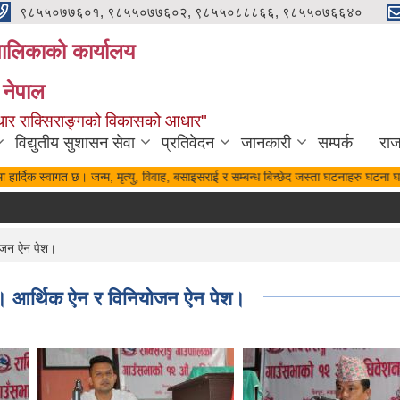
९८५५०७७६०१, ९८५५०७७६०२, ९८५५०८८८६६, ९८५५०७६६४०
यपालिकाको कार्यालय
 नेपाल
पुर्वाधार राक्सिराङ्गको विकासको आधार"
विद्युतीय सुशासन सेवा
प्रतिवेदन
जानकारी
सम्पर्क
रा
्दिक स्वागत छ। जन्म, मृत्यु, विवाह, बसाइसराई र सम्बन्ध बिच्छेद जस्ता घटनाहरु घटना घटेको
योजन ऐन पेश।
त। आर्थिक ऐन र विनियोजन ऐन पेश।