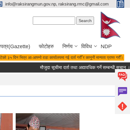
info@raksirangmun.gov.np, raksirang.rmc@gmail.com
Search form
Search
जपत्र(Gazette)
फोटोहरु
निर्णय
विविध
NDP
 ३५ दिन भित्र आ-आफ्नो वडा कार्यालयमा गई दर्ता गरौँ र कानूनी मान्यता प्राप्त गरौँ।
मौजुदा सूचीमा दर्ता तथा अद्यावधिक गर्ने सम्बन्धी सुचान ।