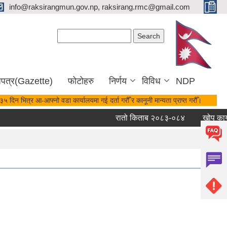
info@raksirangmun.gov.np, raksirang.rmc@gmail.com
Search form
Search
जपत्र(Gazette)
फोटोहरु
निर्णय
विविध
NDP
५ दिन भित्र आ-आफ्नो वडा कार्यालयमा गई दर्ता गरौँ र कानूनी मान्यता प्राप्त गरौँ।
रातो किताब २०८३-०८४
खोप कार्य