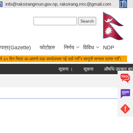
info@raksirangmun.gov.np, raksirang.rmc@gmail.com
Search form
Search
जपत्र(Gazette)
फोटोहरु
निर्णय
विविध
NDP
ो ३५ दिन भित्र आ-आफ्नो वडा कार्यालयमा गई दर्ता गरौँ र कानूनी मान्यता प्राप्त गरौँ।
सूचना ।
सूचना
औषधि उपचार बापत ख