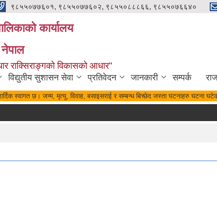
९८५५०७७६०१, ९८५५०७७६०२, ९८५५०८८८६६, ९८५५०७६६४०
यपालिकाको कार्यालय
 नेपाल
पुर्वाधार राक्सिराङ्गको विकासको आधार"
विद्युतीय सुशासन सेवा
प्रतिवेदन
जानकारी
सम्पर्क
रा
र्दिक स्वागत छ। जन्म, मृत्यु, विवाह, बसाइसराई र सम्बन्ध बिच्छेद जस्ता घटनाहरु घटना घटेक