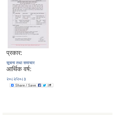
प्रकार:
सूचना तथा समाचार
आर्थिक वर्ष:
२०८२/२०८३
स्व-मुल्याङ्कन(Local Government Institutional Capacity Self-Assessment ))