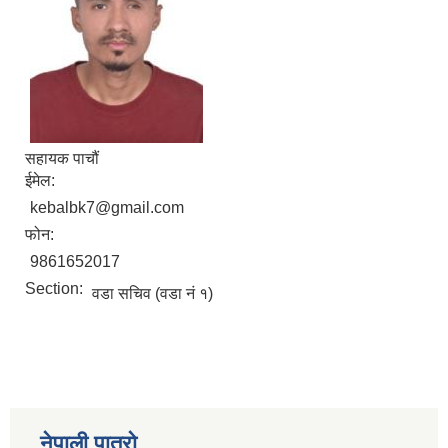
सहायक पाचौं
ईमेल:
kebalbk7@gmail.com
फोन:
9861652017
Section:
वडा सचिव (वडा नं १)
नेपाली पात्रो
स्व-मुल्याङ्कन(Local Government Institutional Capacity Self-Assessment ))