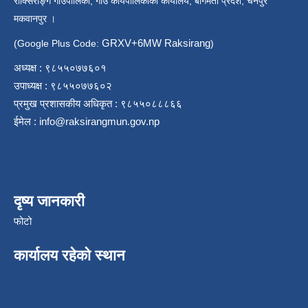
राक्सिराङ्ग गाउँपालिका, गाउँ कार्यपालिकाको कार्यालय, बागमती प्रदेश, चैनपुर
मकवानपुर ।
GRXV+6MW Raksirang
(Google Plus Code:
)
अध्यक्ष : ९८५५०७७६०१
उपाध्यक्ष : ९८५५०७७६०२
प्रमुख प्रशासकीय अधिकृत : ९८५५०८८८६६
ईमेल :
info@raksirangmun.gov.np
दृष्य जानकारी
फोटो
कार्यालय रहेको स्थान