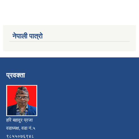
नेपाली पात्रो
प्रवक्ता
हरि बहादुर प्रजा
वडाध्यक्ष, वडा नं.५
९८५५०७६९४८