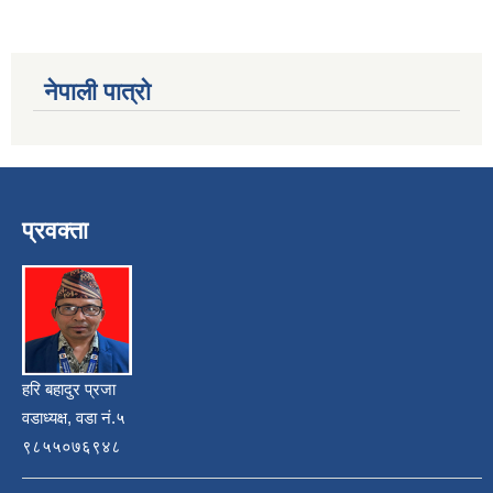
नेपाली पात्रो
प्रवक्ता
हरि बहादुर प्रजा
वडाध्यक्ष, वडा नं.५
९८५५०७६९४८