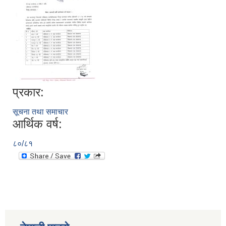
प्रकार:
सूचना तथा समाचार
आर्थिक वर्ष:
८०/८१
स्व-मुल्याङ्कन(Local Government Institutional Capacity Self-Assessment ))