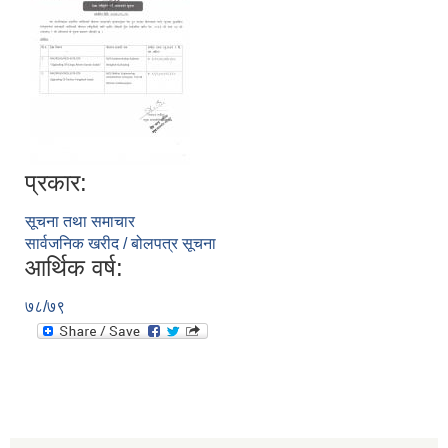
प्रकार:
सूचना तथा समाचार
सार्वजनिक खरीद / बोलपत्र सूचना
आर्थिक वर्ष:
७८/७९
स्व-मुल्याङ्कन(Local Government Institutional Capacity Self-Assessment ))