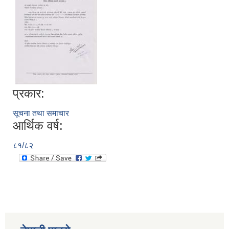
प्रकार:
सूचना तथा समाचार
आर्थिक वर्ष:
८१/८२
स्व-मुल्याङ्कन(Local Government Institutional Capacity Self-Assessment ))