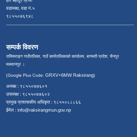
हरि बहादुर प्रजा
वडाध्यक्ष, वडा नं.५
९८५५०७६९४८
सम्पर्क विवरण
राक्सिराङ्ग गाउँपालिका, गाउँ कार्यपालिकाको कार्यालय, बागमती प्रदेश, चैनपुर
मकवानपुर ।
GRXV+6MW Raksirang
(Google Plus Code:
)
अध्यक्ष : ९८५५०७७६०१
उपाध्यक्ष : ९८५५०७७६०२
प्रमुख प्रशासकीय अधिकृत : ९८५५०८८८६६
ईमेल :
info@raksirangmun.gov.np