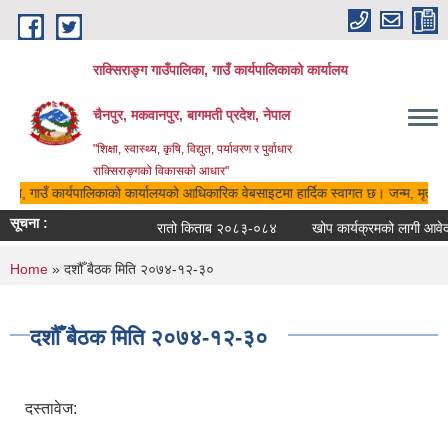
Skip to main content
राक्सिराङ्ग गाउँपालिका, गाउँ कार्यपालिकाको कार्यालय
चैनपुर, मकवानपुर, बागमती प्रदेश, नेपाल
"शिक्षा, स्वास्थ्य, कृषि, विद्युत, पर्यावरण र पुर्वाधार
राक्सिराङ्गको विकासको आधार"
ालिका, गाउँ कार्यपालिकाको कार्यालयको आधिकारिक वेबसाइटमा हार्दिक स्वागत छ। जन्म, मृत्यु, 
सूचना :
रातो किताब २०८३-०८४
खोप कार्यक्रमको लागी आवेदन 
You are here
Home
» दशौँ बैठक मिति २०७४-१२-३०
दशौँ बैठक मिति २०७४-१२-३०
दस्तावेज: