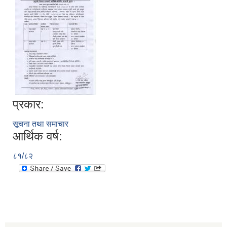
प्रकार:
सूचना तथा समाचार
आर्थिक वर्ष:
८१/८२
स्व-मुल्याङ्कन(Local Government Institutional Capacity Self-Assessment ))