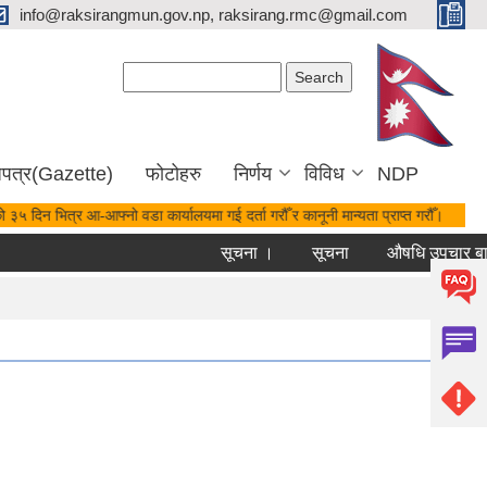
info@raksirangmun.gov.np, raksirang.rmc@gmail.com
Search form
Search
जपत्र(Gazette)
फोटोहरु
निर्णय
विविध
NDP
 ३५ दिन भित्र आ-आफ्नो वडा कार्यालयमा गई दर्ता गरौँ र कानूनी मान्यता प्राप्त गरौँ।
सूचना ।
सूचना
औषधि उपचार बापत 