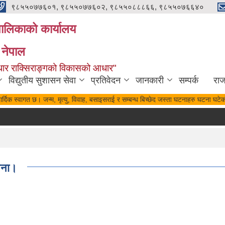
९८५५०७७६०१, ९८५५०७७६०२, ९८५५०८८८६६, ९८५५०७६६४०
यपालिकाको कार्यालय
 नेपाल
पुर्वाधार राक्सिराङ्गको विकासको आधार"
विद्युतीय सुशासन सेवा
प्रतिवेदन
जानकारी
सम्पर्क
रा
र्दिक स्वागत छ। जन्म, मृत्यु, विवाह, बसाइसराई र सम्बन्ध बिच्छेद जस्ता घटनाहरु घटना घटेको
चना।