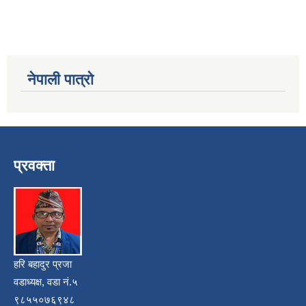
नेपाली पात्रो
प्रवक्ता
हरि बहादुर प्रजा
वडाध्यक्ष, वडा नं.५
९८५५०७६९४८