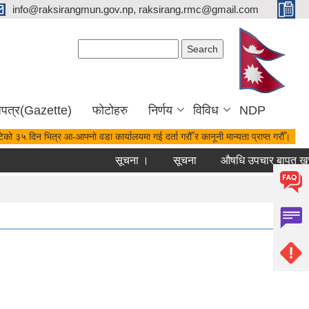
info@raksirangmun.gov.np, raksirang.rmc@gmail.com
Search form
Search
जपत्र(Gazette)
फोटोहरु
निर्णय
विविध
NDP
ेको ३५ दिन भित्र आ-आफ्नो वडा कार्यालयमा गई दर्ता गरौँ र कानूनी मान्यता प्राप्त गरौँ।
सूचना ।
सूचना
औषधि उपचार बापत खर्च भ