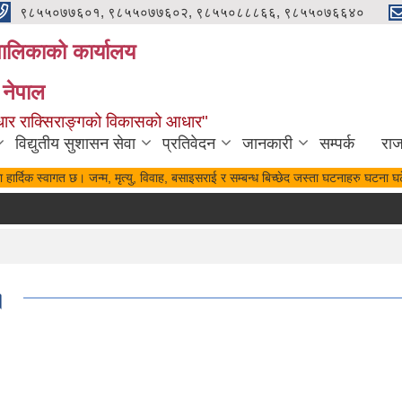
९८५५०७७६०१, ९८५५०७७६०२, ९८५५०८८८६६, ९८५५०७६६४०
यपालिकाको कार्यालय
 नेपाल
पुर्वाधार राक्सिराङ्गको विकासको आधार"
विद्युतीय सुशासन सेवा
प्रतिवेदन
जानकारी
सम्पर्क
रा
हार्दिक स्वागत छ। जन्म, मृत्यु, विवाह, बसाइसराई र सम्बन्ध बिच्छेद जस्ता घटनाहरु घटना घट
।