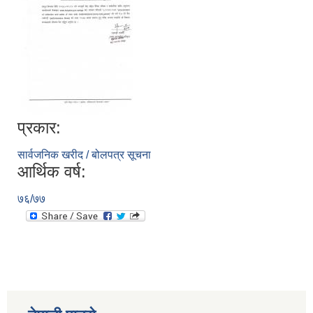
प्रकार:
सार्वजनिक खरीद / बोलपत्र सूचना
आर्थिक वर्ष:
७६/७७
स्व-मुल्याङ्कन(Local Government Institutional Capacity Self-Assessment ))