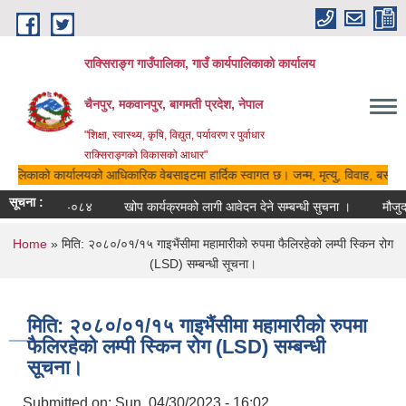
Skip to main content
राक्सिराङ्ग गाउँपालिका, गाउँ कार्यपालिकाको कार्यालय
चैनपुर, मकवानपुर, बागमती प्रदेश, नेपाल
"शिक्षा, स्वास्थ्य, कृषि, विद्युत, पर्यावरण र पुर्वाधार
राक्सिराङ्गको विकासको आधार"
ार्यपालिकाको कार्यालयको आधिकारिक वेबसाइटमा हार्दिक स्वागत छ। जन्म, मृत्यु, विवाह, बसाइसर
सूचना :
ो किताब २०८३-०८४
खोप कार्यक्रमको लागी आवेदन देने सम्बन्धी सुचना ।
मौजुदा
You are here
Home
» मिति: २०८०/०१/१५ गाइभैंसीमा महामारीको रुपमा फैलिरहेको लम्पी स्किन रोग
(LSD) सम्बन्धी सूचना।
मिति: २०८०/०१/१५ गाइभैंसीमा महामारीको रुपमा
फैलिरहेको लम्पी स्किन रोग (LSD) सम्बन्धी
सूचना।
Submitted on:
Sun, 04/30/2023 - 16:02