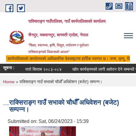
Skip to main content
राक्सिराङ्ग गाउँपालिका, गाउँ कार्यपालिकाको कार्यालय
चैनपुर, मकवानपुर, बागमती प्रदेश, नेपाल
"शिक्षा, स्वास्थ्य, कृषि, विद्युत, पर्यावरण र पुर्वाधार
राक्सिराङ्गको विकासको आधार"
गाउँ कार्यपालिकाको कार्यालयको आधिकारिक वेबसाइटमा हार्दिक स्वागत छ। जन्म, मृत्यु, विवाह, 
सूचना :
रातो किताब २०८३-०८४
खोप कार्यक्रमको लागी आवेदन देने सम्बन्धी सुचन
You are here
Home
» राक्सिराङ्ग गाउँ सभाको चौधौँ अधिवेशन (बजेट) सम्पन्न।
राक्सिराङ्ग गाउँ सभाको चौधौँ अधिवेशन (बजेट)
सम्पन्न।
Submitted on:
Sat, 06/24/2023 - 15:39