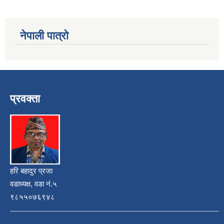
नेपाली पात्रो
प्रवक्ता
हरि बहादुर प्रजा
वडाध्यक्ष, वडा नं.५
९८५५०७६९४८