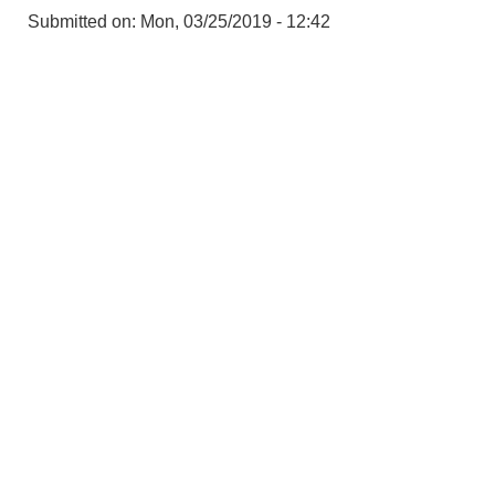
Submitted on:
Mon, 03/25/2019 - 12:42
स्व-मुल्याङ्कन(Local Government Institutional Capacity Self-Assessment ))