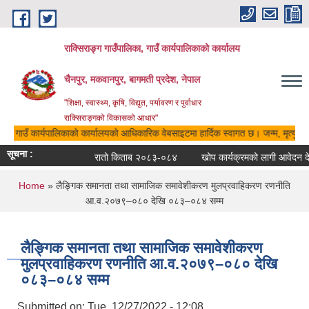
Skip to main content
राक्सिराङ्ग गाउँपालिका, गाउँ कार्यपालिकाको कार्यालय
चैनपुर, मकवानपुर, बागमती प्रदेश, नेपाल
"शिक्षा, स्वास्थ्य, कृषि, विद्युत, पर्यावरण र पुर्वाधार
राक्सिराङ्गको विकासको आधार"
िका, गाउँ कार्यपालिकाको कार्यालयको आधिकारिक वेबसाइटमा हार्दिक स्वागत छ। जन्म, मृत्यु, व
सूचना :
रातो किताब २०८३-०८४
खोप कार्यक्रमको लागी आवेदन देने
You are here
Home
» लैङ्गिक समानता तथा सामाजिक समावेशीकरण मुलप्रवाहिकरण रणनीति
आ.व.२०७९–०८० देखि ०८३–०८४ सम्म
लैङ्गिक समानता तथा सामाजिक समावेशीकरण
मुलप्रवाहिकरण रणनीति आ.व.२०७९–०८० देखि
०८३–०८४ सम्म
Submitted on:
Tue, 12/27/2022 - 12:08