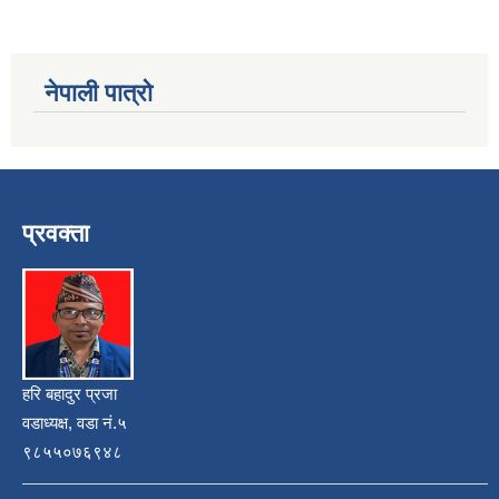
नेपाली पात्रो
प्रवक्ता
हरि बहादुर प्रजा
वडाध्यक्ष, वडा नं.५
९८५५०७६९४८