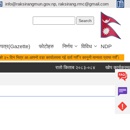
info@raksirangmun.gov.np, raksirang.rmc@gmail.com
Search form
Search
जपत्र(Gazette)
फोटोहरु
निर्णय
विविध
NDP
ो ३५ दिन भित्र आ-आफ्नो वडा कार्यालयमा गई दर्ता गरौँ र कानूनी मान्यता प्राप्त गरौँ।
रातो किताब २०८३-०८४
खोप कार्यक्रमको 