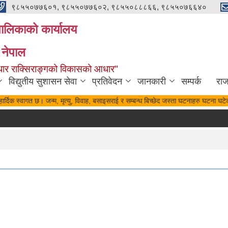
९८५५०७७६०१, ९८५५०७७६०२, ९८५५०८८८६६, ९८५५०७६६४०
यपालिकाको कार्यालय
 नेपाल
पुर्वाधार राक्सिराङ्गको विकासको आधार"
विद्युतीय सुशासन सेवा
प्रतिवेदन
जानकारी
सम्पर्क
रा
ार्दिक स्वागत छ। जन्म, मृत्यु, विवाह, बसाइसराई र सम्बन्ध बिच्छेद जस्ता घटनाहरु घटना घटेक