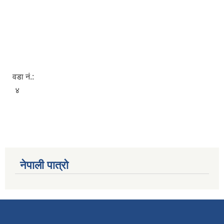
वडा नं.:
४
नेपाली पात्रो
स्व-मुल्याङ्कन(Local Government Institutional Capacity Self-Assessment ))