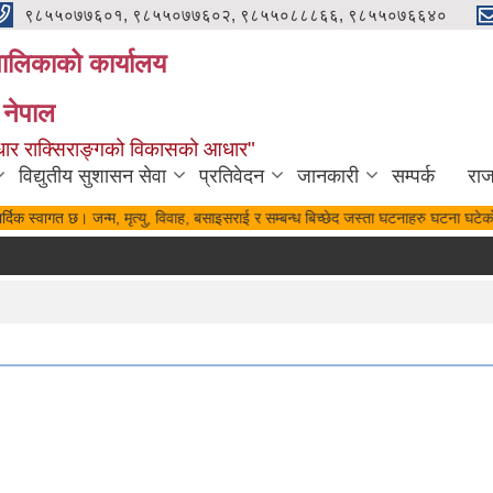
९८५५०७७६०१, ९८५५०७७६०२, ९८५५०८८८६६, ९८५५०७६६४०
यपालिकाको कार्यालय
 नेपाल
पुर्वाधार राक्सिराङ्गको विकासको आधार"
विद्युतीय सुशासन सेवा
प्रतिवेदन
जानकारी
सम्पर्क
रा
्दिक स्वागत छ। जन्म, मृत्यु, विवाह, बसाइसराई र सम्बन्ध बिच्छेद जस्ता घटनाहरु घटना घटेको