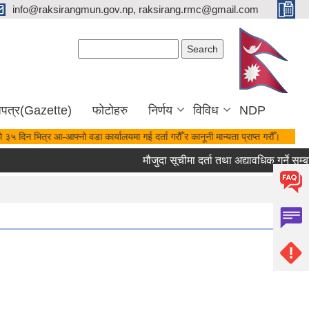
info@raksirangmun.gov.np, raksirang.rmc@gmail.com
Search form
Search
जपत्र(Gazette)
फोटोहरु
निर्णय
विविध
NDP
 ३५ दिन भित्र आ-आफ्नो वडा कार्यालयमा गई दर्ता गरौँ र कानूनी मान्यता प्राप्त गरौँ।
मौजुदा सूचीमा दर्ता तथा अद्यावधिक गर्ने सम्बन