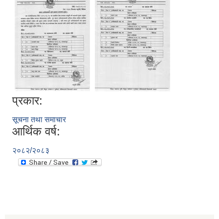
प्रकार:
सूचना तथा समाचार
आर्थिक वर्ष:
२०८२/२०८३
स्व-मुल्याङ्कन(Local Government Institutional Capacity Self-Assessment ))