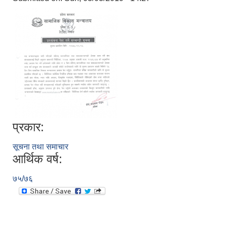
प्रकार:
सूचना तथा समाचार
आर्थिक वर्ष:
७५/७६
स्व-मुल्याङ्कन(Local Government Institutional Capacity Self-Assessment ))