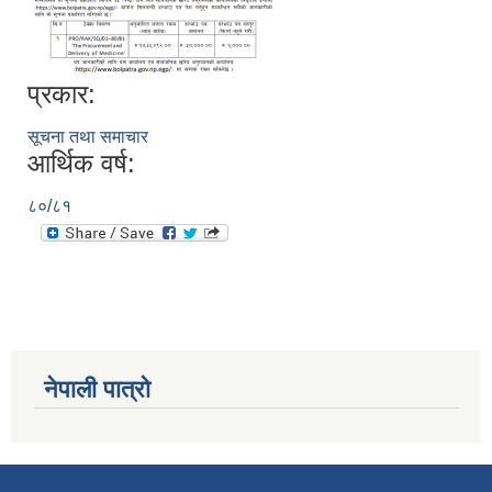
प्रकार:
सूचना तथा समाचार
आर्थिक वर्ष:
८०/८१
नेपाली पात्रो
स्व-मुल्याङ्कन(Local Government Institutional Capacity Self-Assessment ))