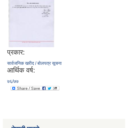
प्रकार:
सार्वजनिक खरीद / बोलपत्र सूचना
आर्थिक वर्ष:
७६/७७
स्व-मुल्याङ्कन(Local Government Institutional Capacity Self-Assessment ))