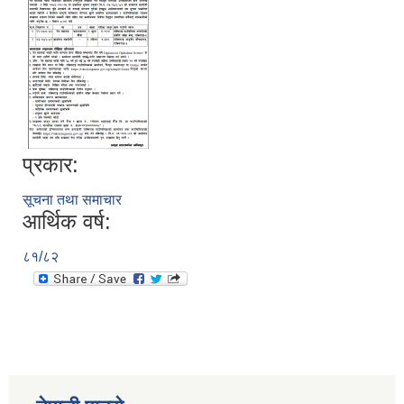
प्रकार:
सूचना तथा समाचार
आर्थिक वर्ष:
८१/८२
स्व-मुल्याङ्कन(Local Government Institutional Capacity Self-Assessment ))