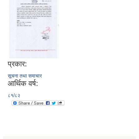
प्रकार:
सूचना तथा समाचार
आर्थिक वर्ष:
८१/८२
स्व-मुल्याङ्कन(Local Government Institutional Capacity Self-Assessment ))