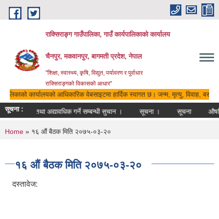
Skip to main content
राक्सिराङ्ग गाउँपालिका, गाउँ कार्यपालिकाको कार्यालय
चैनपुर, मकवानपुर, बागमती प्रदेश, नेपाल
"शिक्षा, स्वास्थ्य, कृषि, विद्युत, पर्यावरण र पुर्वाधार
राक्सिराङ्गको विकासको आधार"
ार्यपालिकाको कार्यालयको आधिकारिक वेबसाइटमा हार्दिक स्वागत छ। जन्म, मृत्यु, विवाह, बसाइसर
सूचना :
ा सूचीमा दर्ता तथा अद्यावधिक गर्ने सम्बन्धी सुचान ।
सूचना ।
सूचना
औषधि 
You are here
Home
» १६ औं बैठक मिति २०७५-०३-२०
१६ औं बैठक मिति २०७५-०३-२०
दस्तावेज: