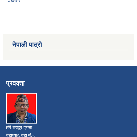
७४/७५
नेपाली पात्रो
प्रवक्ता
हरि बहादुर प्रजा
वडाध्यक्ष, वडा नं.५