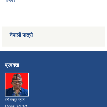
७५/७६
नेपाली पात्रो
प्रवक्ता
हरि बहादुर प्रजा
वडाध्यक्ष, वडा नं.५