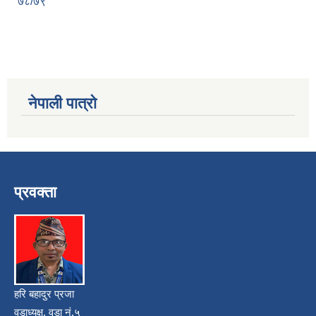
७८/७९
नेपाली पात्रो
प्रवक्ता
हरि बहादुर प्रजा
वडाध्यक्ष, वडा नं.५