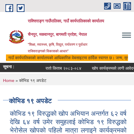
Skip to main content
राक्सिराङ्ग गाउँपालिका, गाउँ कार्यपालिकाको कार्यालय
चैनपुर, मकवानपुर, बागमती प्रदेश, नेपाल
"शिक्षा, स्वास्थ्य, कृषि, विद्युत, पर्यावरण र पुर्वाधार
राक्सिराङ्गको विकासको आधार"
लिका, गाउँ कार्यपालिकाको कार्यालयको आधिकारिक वेबसाइटमा हार्दिक स्वागत छ। जन्म, मृत्यु, व
सूचना :
रातो किताब २०८३-०८४
खोप कार्यक्रमको लागी आवेदन दे
You are here
Home
» कोभिड १९ अपडेट
कोभिड १९ अपडेट
कोभिड १९ विरुद्धको खोप अभियान अन्तर्गत ६२ वर्ष
देखि ६४ वर्ष उमेर समुहलाई कोभिड १९ विरुद्धको
भेरोसेल खोपको पहिलो मात्रा लगाइने कार्यक्रमको