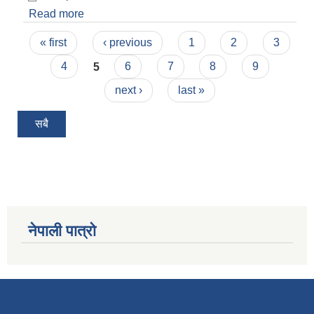
Read more
about कोभिड-१९ संक्रमण (दोस्रो लहर) को २०७८ जेठ
२० गतेसम्मको अद्यावधिक विवरण।
Pages
« first
‹ previous
1
2
3
4
5
6
7
8
9
next ›
last »
सबै
नेपाली पात्रो