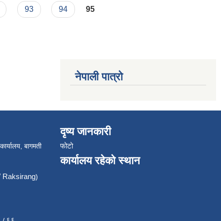
93
94
95
नेपाली पात्रो
दृष्य जानकारी
फोटो
 कार्यालय, बागमती
कार्यालय रहेको स्थान
Raksirang
)
८८८६६