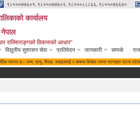
९८५५०७७६०१, ९८५५०७७६०२, ९८५५०८८८६६, ९८५५०७६६४०
यपालिकाको कार्यालय
 नेपाल
पुर्वाधार राक्सिराङ्गको विकासको आधार"
विद्युतीय सुशासन सेवा
प्रतिवेदन
जानकारी
सम्पर्क
रा
्दिक स्वागत छ। जन्म, मृत्यु, विवाह, बसाइसराई र सम्बन्ध बिच्छेद जस्ता घटनाहरु घटना घटेको