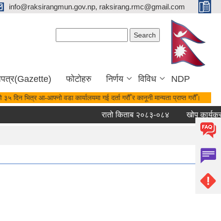
info@raksirangmun.gov.np, raksirang.rmc@gmail.com
Search form
Search
जपत्र(Gazette)
फोटोहरु
निर्णय
विविध
NDP
 ३५ दिन भित्र आ-आफ्नो वडा कार्यालयमा गई दर्ता गरौँ र कानूनी मान्यता प्राप्त गरौँ।
रातो किताब २०८३-०८४
खोप कार्यक्रम