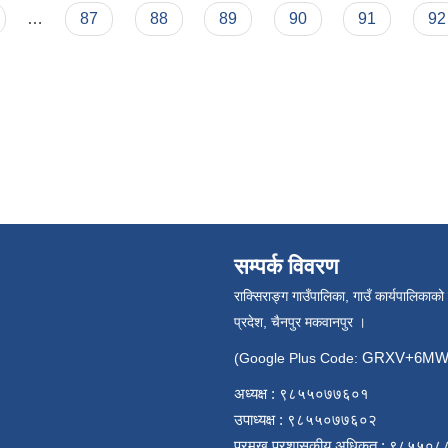
…
87
88
89
90
91
92
सम्पर्क विवरण
राक्सिराङ्ग गाउँपालिका, गाउँ कार्यपालिकाको
प्रदेश, चैनपुर मकवानपुर ।
GRXV+6MW 
(Google Plus Code:
अध्यक्ष : ९८५५०७७६०१
उपाध्यक्ष : ९८५५०७७६०२
प्रमुख प्रशासकीय अधिकृत : ९८५५०