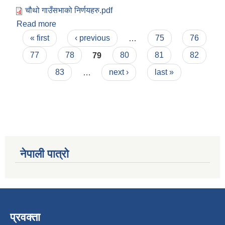
चौथो गाउँसभाको निर्णयहरु.pdf
Read more
about चौथो गाउँसभाको निर्णयहरु
Pages
« first
‹ previous
…
75
76
77
78
79
80
81
82
83
…
next ›
last »
नेपाली पात्रो
प्रवक्ता
स्व-मुल्याङ्कन(Local Government Institutional Capacity Self-Assessment ))