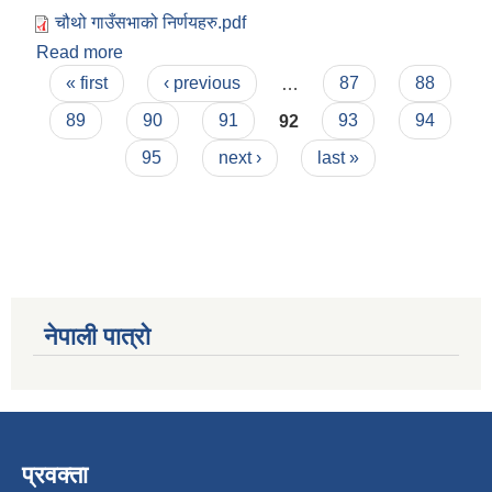
चौथो गाउँसभाको निर्णयहरु.pdf
Read more
about चौथो गाउँसभाको निर्णयहरु
Pages
« first
‹ previous
…
87
88
89
90
91
92
93
94
95
next ›
last »
नेपाली पात्रो
प्रवक्ता
स्व-मुल्याङ्कन(Local Government Institutional Capacity Self-Assessment ))