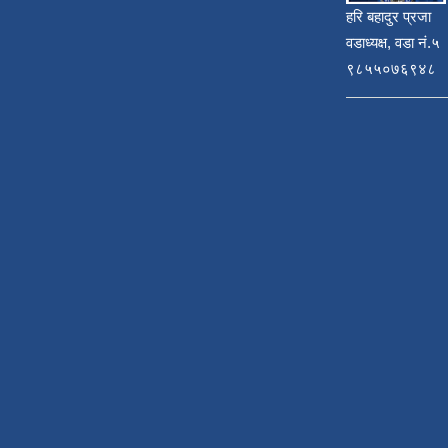
हरि बहादुर प्रजा
वडाध्यक्ष, वडा नं.५
९८५५०७६९४८