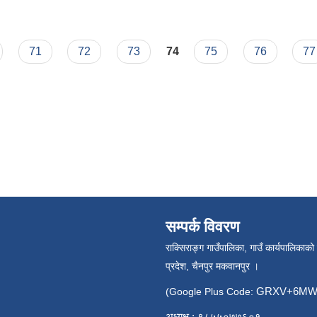
71
72
73
74
75
76
77
सम्पर्क विवरण
राक्सिराङ्ग गाउँपालिका, गाउँ कार्यपालिकाको
प्रदेश, चैनपुर मकवानपुर ।
GRXV+6MW 
(Google Plus Code:
अध्यक्ष : ९८५५०७७६०१