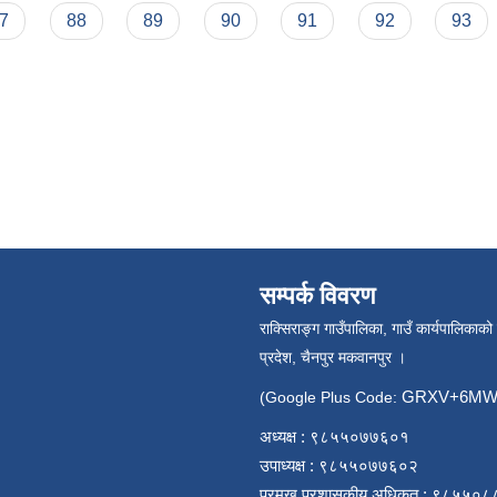
7
88
89
90
91
92
93
सम्पर्क विवरण
राक्सिराङ्ग गाउँपालिका, गाउँ कार्यपालिकाको
प्रदेश, चैनपुर मकवानपुर ।
GRXV+6MW 
(Google Plus Code:
अध्यक्ष : ९८५५०७७६०१
उपाध्यक्ष : ९८५५०७७६०२
प्रमुख प्रशासकीय अधिकृत : ९८५५०