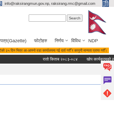
info@raksirangmun.gov.np, raksirang.rmc@gmail.com
Search form
Search
जपत्र(Gazette)
फोटोहरु
निर्णय
विविध
NDP
को ३५ दिन भित्र आ-आफ्नो वडा कार्यालयमा गई दर्ता गरौँ र कानूनी मान्यता प्राप्त गरौँ।
रातो किताब २०८३-०८४
खोप कार्यक्रमको लाग