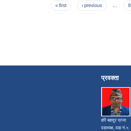
Pages
« first
‹ previous
…
8
प्रवक्ता
हरि बहादुर प्रजा
वडाध्यक्ष, वडा नं.५