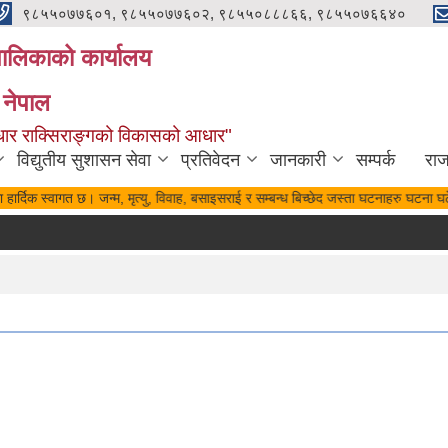
९८५५०७७६०१, ९८५५०७७६०२, ९८५५०८८८६६, ९८५५०७६६४०
यपालिकाको कार्यालय
 नेपाल
पुर्वाधार राक्सिराङ्गको विकासको आधार"
विद्युतीय सुशासन सेवा
प्रतिवेदन
जानकारी
सम्पर्क
रा
हार्दिक स्वागत छ। जन्म, मृत्यु, विवाह, बसाइसराई र सम्बन्ध बिच्छेद जस्ता घटनाहरु घटना घटे