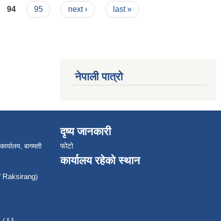
94
95
next ›
last »
नेपाली पात्रो
दृष्य जानकारी
फोटो
 कार्यालय, बागमती
कार्यालय रहेको स्थान
Raksirang
)
८८८६६