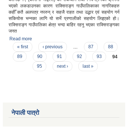
भएको लकडाउनका कारण राक्सिराङ्ग गाउँपालिकाका नागरिकहरु
कहीँ कतै अलपत्र नपरुन् र सहजै राहत तथा उद्धार एवं सहयोग गर्न
सकियोस भन्नका लागि यो सर्भे प्रणालीको सहयोग लिइएको हो।
राक्सिराङ्ग गाउँपालिका क्षेत्र भन्दा बाहिर रहनु भएका राक्सिराङ्गका
जनत
Read more
about फाराम भर्न अनुरोध
Pages
« first
‹ previous
…
87
88
89
90
91
92
93
94
95
next ›
last »
नेपाली पात्रो
स्व-मुल्याङ्कन(Local Government Institutional Capacity Self-Assessment ))