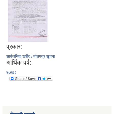
प्रकार:
सार्वजनिक खरीद / बोलपत्र सूचना
आर्थिक वर्ष:
७७/७८
स्व-मुल्याङ्कन(Local Government Institutional Capacity Self-Assessment ))