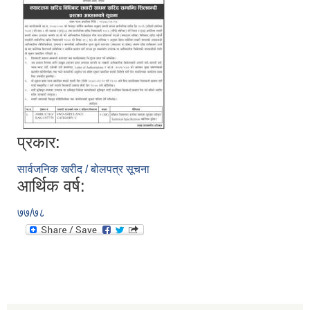
प्रकार:
सार्वजनिक खरीद / बोलपत्र सूचना
आर्थिक वर्ष:
७७/७८
स्व-मुल्याङ्कन(Local Government Institutional Capacity Self-Assessment ))