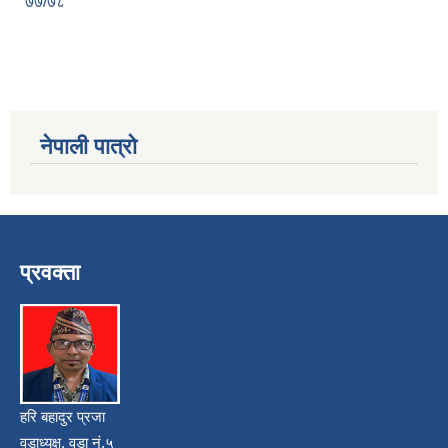
७७/७८
नेपाली पात्रो
प्रवक्ता
हरि बहादुर प्रजा
वडाध्यक्ष, वडा नं.५