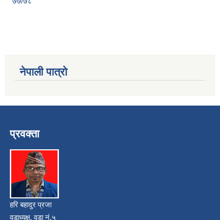
७७/७८
नेपाली पात्रो
प्रवक्ता
हरि बहादुर प्रजा
वडाध्यक्ष, वडा नं.५